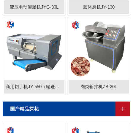
液压电动灌肠机JYG-30L
胶体磨机JY-130
商用切丁机JY-550（输送带款）
肉类斩拌机ZB-20L
+
国产精品探花