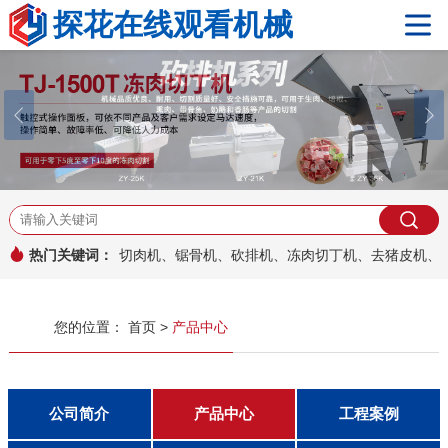
探花在线观看机械
网站首页
关于探花在线观看
产品中心
探花视频在线观看手机设备
国产精品探花
国产探花在线精品一区二区
真空包装机系列
其它产品
工程案例
热门关键词：
切肉机、锯骨机、砍排机、冻肉切丁机、去猪皮机
新闻资讯
您的位置：
首页
>
产品中心
热点文章
公司新闻
行业资讯
安装与维护
常见问题
公司简介
产品中心
工程案例