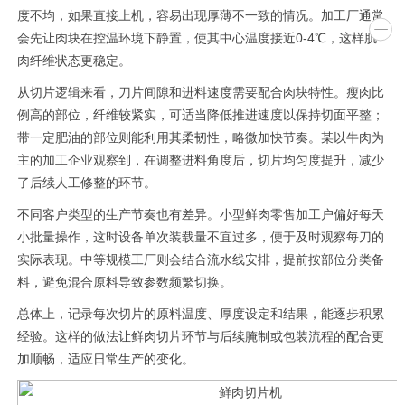
度不均，如果直接上机，容易出现厚薄不一致的情况。加工厂通常
会先让肉块在控温环境下静置，使其中心温度接近0-4℃，这样肌
肉纤维状态更稳定。
从切片逻辑来看，刀片间隙和进料速度需要配合肉块特性。瘦肉比
例高的部位，纤维较紧实，可适当降低推进速度以保持切面平整；
带一定肥油的部位则能利用其柔韧性，略微加快节奏。某以牛肉为
主的加工企业观察到，在调整进料角度后，切片均匀度提升，减少
了后续人工修整的环节。
不同客户类型的生产节奏也有差异。小型鲜肉零售加工户偏好每天
小批量操作，这时设备单次装载量不宜过多，便于及时观察每刀的
实际表现。中等规模工厂则会结合流水线安排，提前按部位分类备
料，避免混合原料导致参数频繁切换。
总体上，记录每次切片的原料温度、厚度设定和结果，能逐步积累
经验。这样的做法让鲜肉切片环节与后续腌制或包装流程的配合更
加顺畅，适应日常生产的变化。