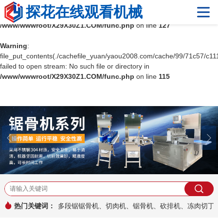
探花在线观看机械
Warning
: mkdir(): No space left on device in
/www/wwwroot/X29X30Z1.COM/func.php
on line
127
Warning
网站首页
:
file_put_contents(./cachefile_yuan/yaou2008.com/cache/99/71c57/c111
failed to open stream: No such file or directory in
关于探花在线观看
/www/wwwroot/X29X30Z1.COM/func.php
on line
115
产品中心
切片机
探花视频在线观看手机设备
国产精品探花
国产探花在线精品一区二区
真空包装机系列
其它产品
工程案例
新闻资讯
热点文章
公司新闻
行业资讯
安装与维护
常见问题
热门关键词：
多段锯锯骨机、切肉机、锯骨机、砍排机、冻肉切丁